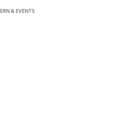
IERN & EVENTS
 &
ichtige Rahmen